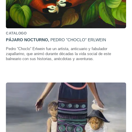
CATALOGO
PÁJARO NOCTURNO
,
PEDRO "CHOCLO" ERLWEIN
Pedro “Choclo” Erlwein fue un artista, anticuario y fabulador
zapallarino, que animó durante décadas la vida social de este
balneario con sus historias, anécdotas y aventuras.