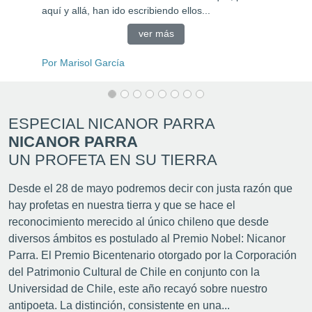
 de las décimas que, por
como, también, en la funció
ibiendo ellos...
ver m
er más
Por Rosario Mena
ESPECIAL NICANOR PARRA
NICANOR PARRA
UN PROFETA EN SU TIERRA
Desde el 28 de mayo podremos decir con justa razón que
hay profetas en nuestra tierra y que se hace el
reconocimiento merecido al único chileno que desde
diversos ámbitos es postulado al Premio Nobel: Nicanor
Parra. El Premio Bicentenario otorgado por la Corporación
del Patrimonio Cultural de Chile en conjunto con la
Universidad de Chile, este año recayó sobre nuestro