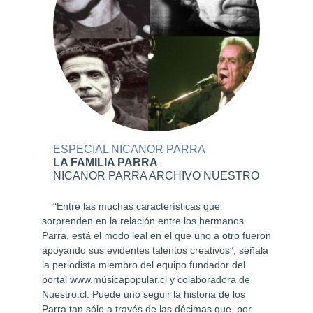
NOR PARRA
ESPECIAL RELIGIO
RA
RELIGIOSIDAD PO
 ARCHIVO NUESTRO
YA SE VA PARA LOS
acterísticas que
A diferencia de la negaci
ón entre los hermanos
cultura occidental, en la rel
 en el que uno a otro fueron
campesina la muerte es co
talentos creativos”, señala
relevante de la vida, cuyo s
el equipo fundador del
y tener, por tanto, un carác
ar.cl y colaboradora de
relación afectiva con los m
guir la historia de los
ritual del angelito, cuando 