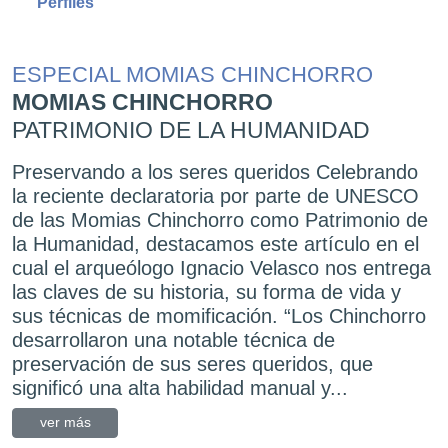
Perfiles
S CHINCHORRO
PERFILES
ORRO
MANUEL DANNEM
LA HUMANIDAD
Maestro del Folclor
es queridos Celebrando
Varios mitos e imprecisi
ria por parte de UNESCO
comúnmente llamamos cu
orro como Patrimonio de
tradicional, a la dimensió
mos este artículo en el
que generalmente asociam
nacio Velasco nos entrega
consideramos folclor, qu
ia, su forma de vida y
conversar con don Man
icación. “Los Chinchorro
hombre que por medio si
ble técnica de
rescatar, difundir y, sob
eres queridos, que
cultura folclórica chilen
lidad manual y...
enseñanza, investigacione
ver más