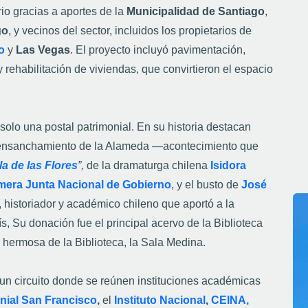
spacio donde el pasado y el presente conviven día a
rer Santiago, sino también observar una historia
bles en sus espacios, edificios y monumentos.