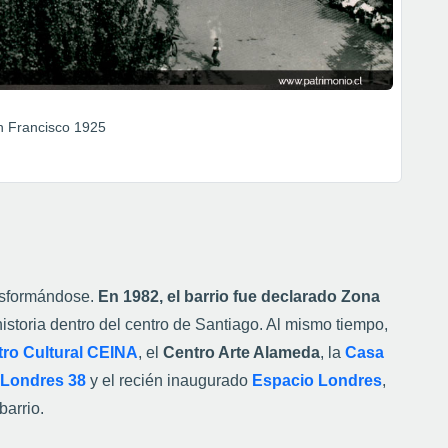
y rehabilitación de viviendas, que convirtieron el espacio
solo una postal patrimonial. En su historia destacan
ensanchamiento de la Alameda
—acontecimiento que
a de las Flores
”,
de la dramaturga chilena
Isidora
imera Junta Nacional de Gobierno
, y el busto de
José
o, historiador y académico chileno que aportó a la
, Su donación fue el principal acervo de la Biblioteca
 hermosa de la Biblioteca,
la Sala Medina.
 un
circuito
donde se reúnen instituciones académicas
nial San Francisco
,
el
Instituto Nacional
,
CEINA,
o Cultural de Chile
,
organizaciones culturales y
extiende a su cercanía con la Alameda, el Barrio
ico, que refuerzan su conexión con otros puntos de interés