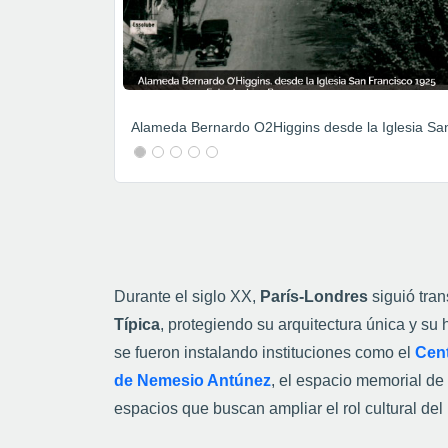
iluminación, arborización, pintura de fachadas 
en un “centro cultural, de servicio y turismo”.
Sin embargo, el barrio y sus alrededores no es 
hitos y monumentos conmemorativos como el 
inspiró el conflicto central de la obra
“
La Pérgol
Aguirre
—
, el desaparecido
obelisco de la Pr
Toribio Medina
, erigido en honor al bibliógraf
preservación del patrimonio documental del país
Nacional y se encuentra en la quizás, sala más
En la actualidad, París-Londres forma parte de
como la
Universidad de Chile
, el
Museo Colo
Espacio Londres
,
y la
Corporación Patrimoni
distintos
partidos políticos
.
Su importancia se 
Lastarria, el Cerro Santa Lucía y el Barrio Cív