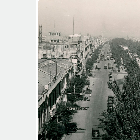
Durante el siglo XX,
París-Londres
siguió tra
Típica
, protegiendo su arquitectura única y su 
se fueron instalando instituciones como el
Cent
de Nemesio Antúnez
, el espacio memorial de
espacios que buscan ampliar el rol cultural del 
En
1992
se realizó una remodelación en el barr
la
Corporación para el Desarrollo de Santia
hoteles como
Fundador
,
Plaza San Francisc