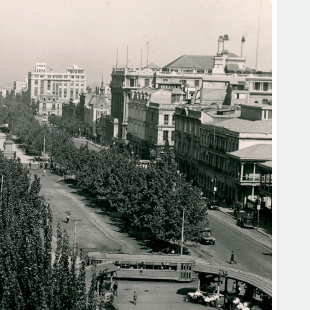
nsformándose.
En 1982, el barrio fue declarado Zona
historia dentro del centro de Santiago. Al mismo tiempo,
ro Cultural CEINA
, el
Centro Arte Alameda
, la
Casa
Londres 38
y el recién inaugurado
Espacio Londres
,
barrio.
io gracias a aportes de la
Municipalidad de Santiago
,
go
, y vecinos del sector, incluidos los propietarios de
o
y
Las Vegas
. El proyecto incluyó pavimentación,