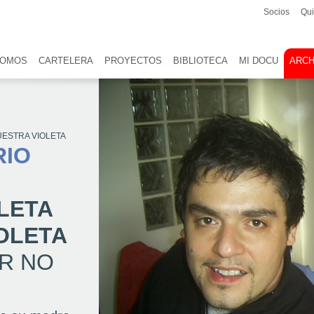
Socios
Qu
SOMOS
CARTELERA
PROYECTOS
BIBLIOTECA
MI DOCU
ARCH
UESTRA VIOLETA
RIO
LETA
OLETA
R NO