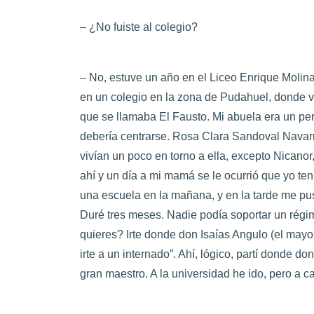
– ¿No fuiste al colegio?
– No, estuve un año en el Liceo Enrique Molina
en un colegio en la zona de Pudahuel, donde v
que se llamaba El Fausto. Mi abuela era un per
debería centrarse. Rosa Clara Sandoval Navarre
vivían un poco en torno a ella, excepto Nicano
ahí y un día a mi mamá se le ocurrió que yo te
una escuela en la mañana, y en la tarde me pu
Duré tres meses. Nadie podía soportar un régim
quieres? Irte donde don Isaías Angulo (el mayor
irte a un internado”. Ahí, lógico, partí donde don
gran maestro. A la universidad he ido, pero a ca